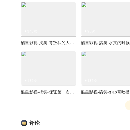
340次
95次
酷皇影视-搞笑-背叛我的人我给他100W，听懂掌声
酷
136次
134次
酷皇影视-搞笑-保证第一次见的舞蹈
酷
评论