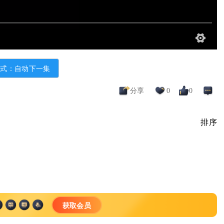
模式：自动下一集
分享
0
0
排序
获取会员