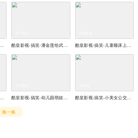
105次
206次
皇影视-搞笑-水灾的时候，老大哥在洪水里游泳
酷皇影视-搞笑-潘金莲给武大郎喂药
酷皇影视-搞笑-儿童睡床上表演超级艺术
122次
91次
皇影视-搞笑-giao哥吐槽补税，补个蛋
酷皇影视-搞笑-幼儿园萌娃回答老师让他叫妈妈
酷皇影视-搞笑-小美女公交站等公交跳舞
换一换