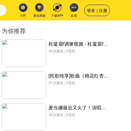
登录 | 注册
VIP
黄钻商城
下载APP
反馈
为你推荐
枉凝眉f调箫视频 - 枉凝眉f调箫视频
49次播放
|
0喜欢
[民歌纯享]歌曲《桃花红杏花白》 演唱：张红丽
37次播放
|
0喜欢
麦当娜最近又火了！演唱会“16连蹲”刷屏全网，引发全网挑战！
49次播放
|
0喜欢