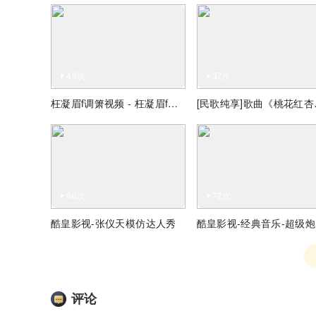
49次
37次
枉凝眉f调箫视频 - 枉凝眉f调箫视频
[民歌纯
66次
72次
酷皇影视-张仪天模仿达人秀
酷
评论