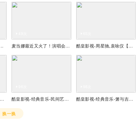
49次
65次
享]歌曲《桃花红杏花白》 演唱：张红丽
麦当娜最近又火了！演唱会“16连蹲”刷屏全网，引发全网挑战！
酷皇影视-周星驰,袁咏仪【国产凌凌漆】插曲 李香兰 国语版
96次
98次
皇影视-经典音乐-超级炮弹烟花配经典音乐
酷皇影视-经典音乐-民间艺人二胡拉长条过于精湛
酷皇影视-经典音乐-箫与吉他合奏街头艺术
换一换