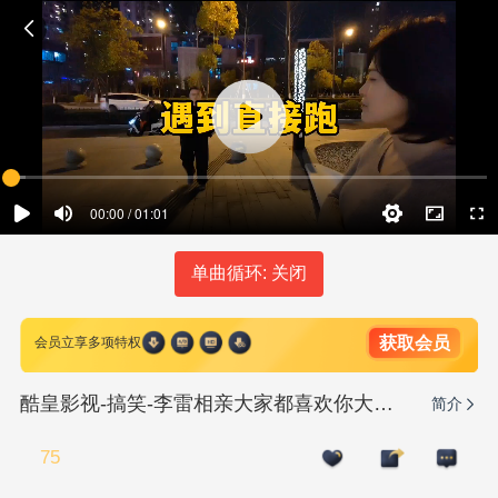
00:00 / 01:01
单曲循环: 关闭
获取会员
会员立享多项特权
酷皇影视-搞笑-李雷相亲大家都喜欢你大家是谁
简介
75