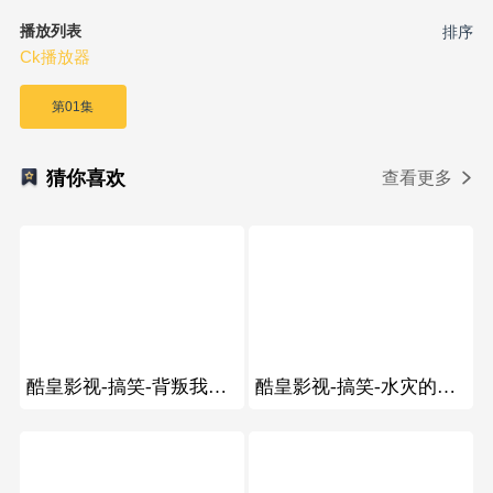
播放列表
排序
Ck播放器
第01集
猜你喜欢
查看更多
340
95
酷皇影视-搞笑-背叛我的人我给他100W，听懂掌声
酷皇影视-搞笑-水灾的时候，老大哥在洪水里游泳