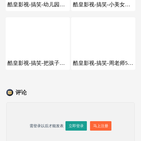
酷皇影视-搞笑-幼儿园萌娃回答老师让他叫妈妈
酷皇影视-搞笑-小美女公交站等公交跳舞
84
62
酷皇影视-搞笑-把孩子生下来我养,对不起!他的孩子没有资格养
酷皇影视-搞笑-周老师5次梭哈视频
评论
需登录以后才能发表
立即登录
马上注册

发送评论