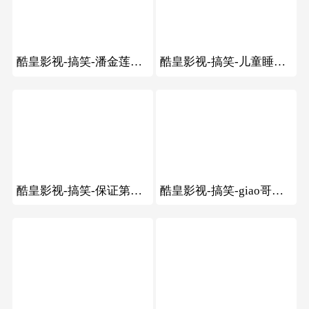
105
205
酷皇影视-搞笑-潘金莲给武大郎喂药
酷皇影视-搞笑-儿童睡床上表演超级艺术
135
134
酷皇影视-搞笑-保证第一次见的舞蹈
酷皇影视-搞笑-giao哥吐槽补税，补个蛋
122
91