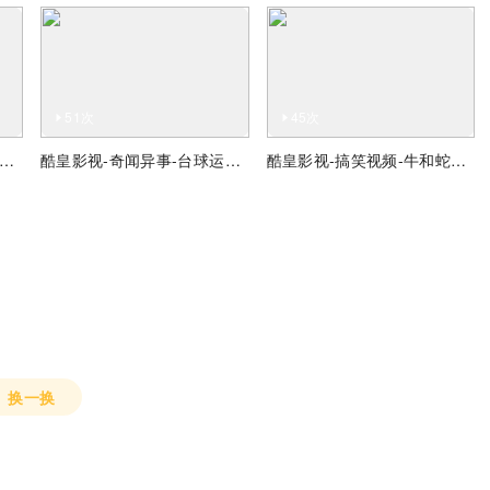
51次
45次
皇影视-奇闻异事-出现在沙漠上的 UFO 和外星人
酷皇影视-奇闻异事-台球运动员飞旋跳杆打进球
酷皇影视-搞笑视频-牛和蛇在田里对峙
换一换