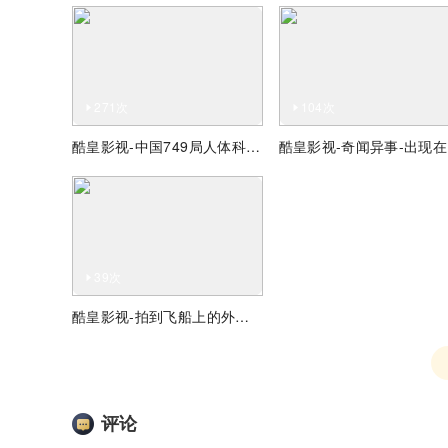
271次
104次
酷皇影视-中国749局人体科学特异功能试验纪录片全集
酷
39次
酷皇影视-拍到飞船上的外星人史上最清晰UFO视频
评论