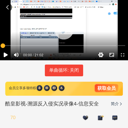
00:00 / 21:02
单曲循环: 关闭
获取会员
会员立享多项特权
酷皇影视-溯源反入侵实况录像4-信息安全
简介
70