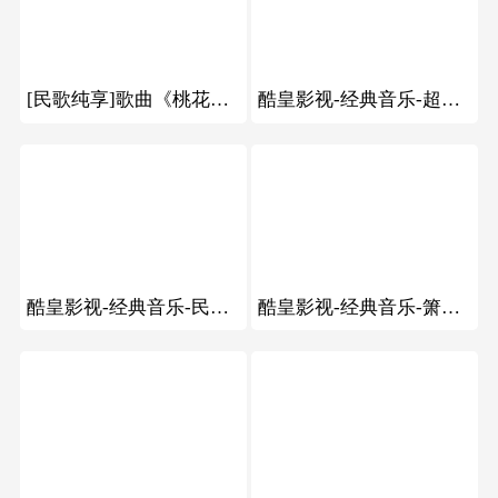
37
72
[民歌纯享]歌曲《桃花红杏花白》 演唱：张红丽
酷皇影视-经典音乐-超级炮弹烟花配经典音乐
96
98
酷皇影视-经典音乐-民间艺人二胡拉长条过于精湛
酷皇影视-经典音乐-箫与吉他合奏街头艺术
103
60