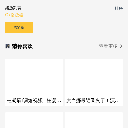
播放列表
排序
Ck播放器
第01集
猜你喜欢
查看更多
49
50
枉凝眉f调箫视频 - 枉凝眉f调箫视频
麦当娜最近又火了！演唱会“16连蹲”刷屏全网，引发全网挑战！