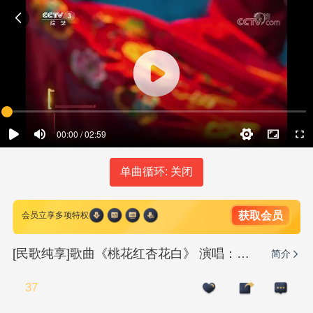
00:00 / 02:59
单曲循环: 关闭
获取会员
会员立享多项特权
[民歌纯享]歌曲《桃花红杏花白》 演唱：张红丽
简介
37