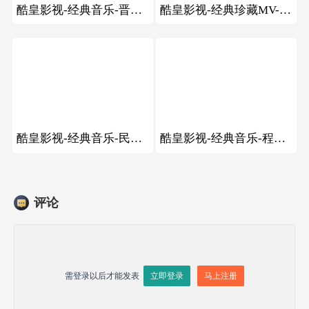
酷皇影视-经典音乐-晋胡拉晋剧
酷皇影视-经典珍藏MV-宋祖德的MV《海》
86
54
酷皇影视-经典音乐-民歌领军人贰强、丁文军演唱赶牲灵
酷皇影视-经典音乐-程序员鼓励师新年现场舞蹈表演
评论
需登录以后才能发表
立即登录
马上注册

发送评论