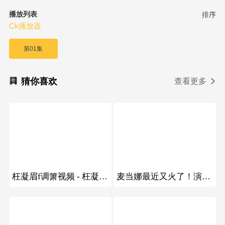
播放列表
排序
Ck播放器
第01集
猜你喜欢
查看更多
49
49
枉凝眉f调箫视频 - 枉凝眉f调箫视频
麦当娜最近又火了！演唱会“16连蹲”刷屏全网，引发全网挑战！