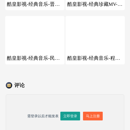
酷皇影视-经典音乐-晋胡拉晋剧
酷皇影视-经典珍藏MV-宋祖德的MV《海》
86
54
酷皇影视-经典音乐-民歌领军人贰强、丁文军演唱赶牲灵
酷皇影视-经典音乐-程序员鼓励师新年现场舞蹈表演
评论
需登录以后才能发表
立即登录
马上注册

发送评论