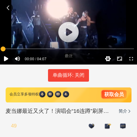
00:00 / 04:07
单曲循环: 关闭
获取会员
会员立享多项特权
麦当娜最近又火了！演唱会“16连蹲”刷屏全网，引发全网挑战！
简介
49