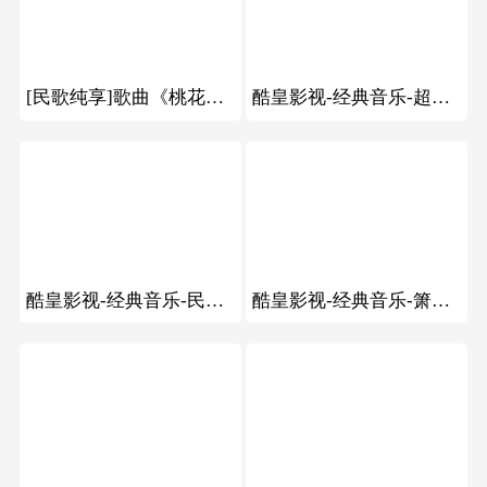
37
72
[民歌纯享]歌曲《桃花红杏花白》 演唱：张红丽
酷皇影视-经典音乐-超级炮弹烟花配经典音乐
96
98
酷皇影视-经典音乐-民间艺人二胡拉长条过于精湛
酷皇影视-经典音乐-箫与吉他合奏街头艺术
103
60