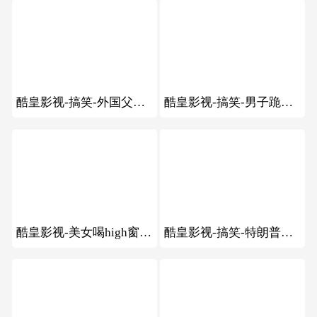
62
62
酷皇影视-搞笑-外国父亲搞笑玩音乐
酷皇影视-搞笑-男子跪地被美女狠狠抽耳光
61
61
酷皇影视-美女喝high窗户跳舞
酷皇影视-搞笑-特朗普普京夜店打DJ