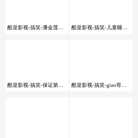
105
205
酷皇影视-搞笑-潘金莲给武大郎喂药
酷皇影视-搞笑-儿童睡床上表演超级艺术
135
134
酷皇影视-搞笑-保证第一次见的舞蹈
酷皇影视-搞笑-giao哥吐槽补税，补个蛋
122
91