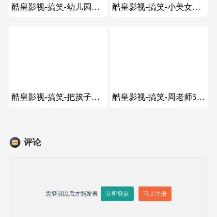
酷皇影视-搞笑-幼儿园萌娃回答老师让他叫妈妈
酷皇影视-搞笑-小美女公交站等公交跳舞
84
62
酷皇影视-搞笑-把孩子生下来我养,对不起!他的孩子没有资格养
酷皇影视-搞笑-周老师5次梭哈视频
评论
需登录以后才能发表
立即登录
马上注册

发送评论