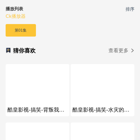
播放列表
排序
Ck播放器
第01集
猜你喜欢
查看更多
340
95
酷皇影视-搞笑-背叛我的人我给他100W，听懂掌声
酷皇影视-搞笑-水灾的时候，老大哥在洪水里游泳