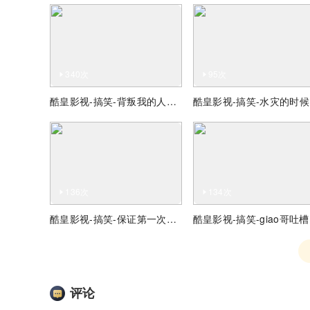
340次
95次
酷皇影视-搞笑-背叛我的人我给他100W，听懂掌声
酷
136次
134次
酷皇影视-搞笑-保证第一次见的舞蹈
酷
评论