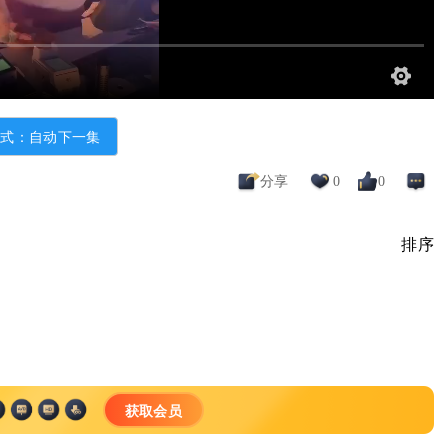
模式：自动下一集
分享
0
0
排序
获取会员