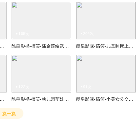
105次
206次
皇影视-搞笑-水灾的时候，老大哥在洪水里游泳
酷皇影视-搞笑-潘金莲给武大郎喂药
酷皇影视-搞笑-儿童睡床上表演超级艺术
122次
91次
皇影视-搞笑-giao哥吐槽补税，补个蛋
酷皇影视-搞笑-幼儿园萌娃回答老师让他叫妈妈
酷皇影视-搞笑-小美女公交站等公交跳舞
换一换