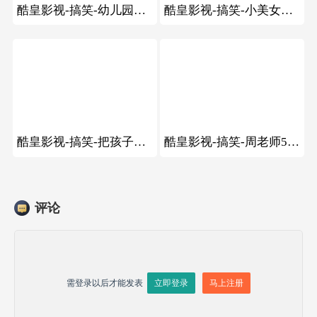
酷皇影视-搞笑-幼儿园萌娃回答老师让他叫妈妈
酷皇影视-搞笑-小美女公交站等公交跳舞
84
62
酷皇影视-搞笑-把孩子生下来我养,对不起!他的孩子没有资格养
酷皇影视-搞笑-周老师5次梭哈视频
评论
需登录以后才能发表
立即登录
马上注册

发送评论