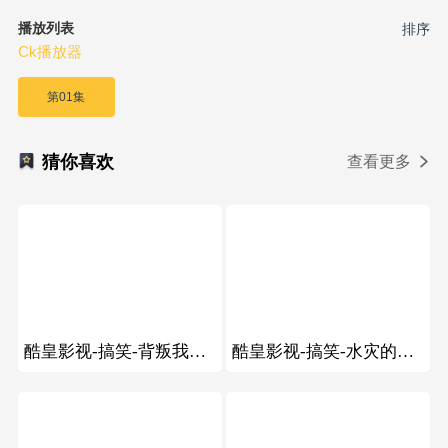
播放列表
排序
Ck播放器
第01集
猜你喜欢
查看更多
340
95
酷皇影视-搞笑-背叛我的人我给他100W，听懂掌声
酷皇影视-搞笑-水灾的时候，老大哥在洪水里游泳