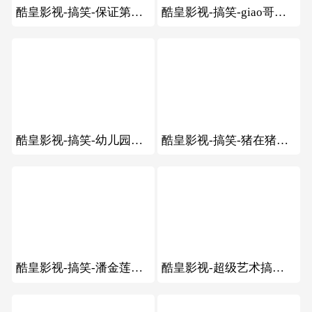
酷皇影视-搞笑-保证第一次见的舞蹈
酷皇影视-搞笑-giao哥吐槽补税，补个蛋
100
90
酷皇影视-搞笑-幼儿园萌娃回答老师让他叫妈妈
酷皇影视-搞笑-猪在猪圈里蹦迪
83
81
酷皇影视-搞笑-潘金莲给武大郎喂药
酷皇影视-超级艺术搞笑-美女说和日本AV学了很多,男人说我喜欢男人