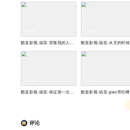
340次
95次
酷皇影视-搞笑-背叛我的人我给他100W，听懂掌声
酷
135次
134次
酷皇影视-搞笑-保证第一次见的舞蹈
酷
评论