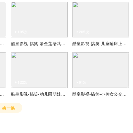
105次
205次
皇影视-搞笑-水灾的时候，老大哥在洪水里游泳
酷皇影视-搞笑-潘金莲给武大郎喂药
酷皇影视-搞笑-儿童睡床上表演超级艺术
122次
91次
皇影视-搞笑-giao哥吐槽补税，补个蛋
酷皇影视-搞笑-幼儿园萌娃回答老师让他叫妈妈
酷皇影视-搞笑-小美女公交站等公交跳舞
换一换