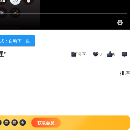
模式：自动下一集
理"
分享
0
0
排序
获取会员